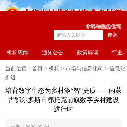
搜索
机构职能
通知公告
政策解读
行业
当前位置：
首页
>
机构
>
市场与信息化司
> 信息化
推进
培育数字生态为乡村添“智”提质——内蒙
古鄂尔多斯市鄂托克前旗数字乡村建设
进行时
日期：2026-02-04