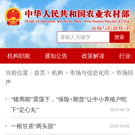
搜索
机构职能
通知公告
政策解读
行业
当前位置：
首页
>
机构
>
市场与信息化司
> 市场回
声
“猪周期”震荡下，“保险+期货”让中小养殖户吃
下“定心丸”
2026-04-14
一根甘蔗“两头甜”
2026-04-02