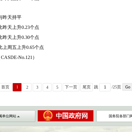
”与昨天持平
比昨天上升0.23个点
比昨天上升0.30个点
比上周五上升0.65个点
SDE-No.121）
首页
1
下一页
尾页
跳
/25页
2
3
4
5
属单位网站
国务院各部门