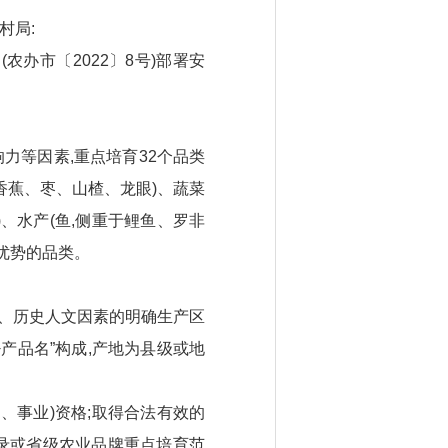
村局:
农办市〔2022〕8号)部署安
力等因素,重点培育32个品类
香蕉、枣、山楂、龙眼)、蔬菜
、水产(鱼,侧重于鲤鱼、罗非
争优势的品类。
、历史人文因素的明确生产区
产品名”构成,产地为县级或地
、事业)资格;取得合法有效的
目录或省级农业品牌重点培育范