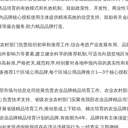
精品培育的有效模式和长效机制。鼓励政策性、开发性、商业性
,为品牌核心授权使用主体提供精准高效的信贷支持。鼓励有关
接等撮合服务,助力精品品牌打造。
农村部门负责组织初审和推荐工作,综合考虑产业发展布局、品
外影响力等要素,建立健全科学的推荐机制,可适当向脱贫地区
高标准,严格把关,规范程序,特别要对各地申报内容的真实性和
最多推荐1个区域公用品牌,每个区域公用品牌推介1—3个核心授权
部市场与信息化司统筹负责农业品牌精品培育工作。农业农村部
中心负责技术支持。省级农业农村部门应聚焦我部农业品牌精品培
开展省级精品培育工作,推动形成上下联动、梯次培育的农业品牌
农业品牌精品培育计划的品牌,有效期为4年。品牌持有主体须
内如发现虚假申报或存在违法违规等行为,一经查实,立即撤销。