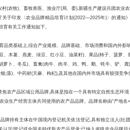
村(农牧)、畜牧兽医、渔业厅(局、委),新疆生产建设兵团农业农
发〈农业品牌精品培育计划(2022—2025年)〉的通知》(
品培育有关工作通知如下。
育品类基础上,综合产业规模、品牌基础、市场消费和国内外影响
大豆、木薯、燕麦、绿豆、红小豆、油菜籽)、果品(柿子、菠萝、
胡萝卜、冬瓜)、畜禽(肉牛、肉羊、鸡、鸭、鹅、牦牛、驴、鹿)
于牡蛎;藻)、中药材(天麻、枸杞),及其他在国内外市场具有较强竞
焦农产品区域公用品牌,具体是指在一个具有特定自然生态环境
干农业生产经营主体共同使用的农产品品牌。品牌名称由“产地名+
品牌持有主体在中国境内登记机关依法登记,具有独立法人(社团
关认定/登记或全国名特优新农产品登录;已纳入省级农业品牌