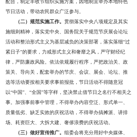
配合，制定丰收节组织实施方案，因地制宜举办本地特色
节日活动，带动农民群众广泛参与。
（二）规范实施工作。
贯彻落实中央八项规定及其实
施细则精神，落实党中央、国务院关于规范节庆展会论坛
活动和整治形式主义为基层减负的决策部署，落实落细“过
紧日子”的要求，力戒形式主义和奢靡之风，严守财经纪
律，严防廉政风险。依法依规履行程序，
严把政治关、政
策关、导向关，
配套举办的节庆、会议、展会、论坛、推
选等活动要按相关要求事前报批，节日活动不得随意冠
以“中国”、“全国”等字样，坚决禁止借节日之名行不相关之
事。加强事前事中管理，不得举办内容空泛、形式单一、
质量低劣、缺乏实效的庆祝活动，不得举办搞摊派、讲排
场、耗资巨大、大拆大建、奢侈浪费的庆祝活动。
（三）做好宣传推广。
组委会将充分用好中央媒体、