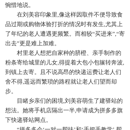
惋惜地说。
在刘美容印象里,像这样因取件不便导致食
品过期或购物体验打折的情况时有发生,尤其上
了年纪的老人遭遇更频繁。而相较“买进来”,“寄
出去”更是难上加难。
村里老人想把自家种的脐橙、亲手制作的
粉条寄给城里的儿女,得提着大包小包辗转奔波,
到镇上去寄。且不说高昂的快递运费让老人们
舍不得,遥远而繁琐的路程就让老人们望而却
步。
目睹乡亲们的困境,刘美容萌生了建驿站的
想法。她将手机店隔出一半,申请成为拼多多旗
下快递驿站网点。
“拼多多会‘一对一帮扶’和‘手把手教学’,帮