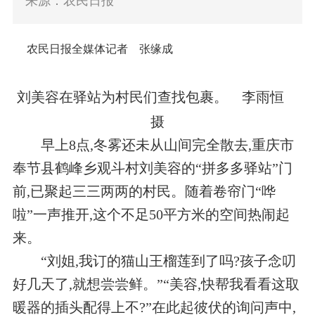
来源：农民日报
农民日报全媒体记者 张缘成
刘美容在驿站为村民们查找包裹。 李雨恒
摄
早上8点,冬雾还未从山间完全散去,重庆市
奉节县鹤峰乡观斗村刘美容的“拼多多驿站”门
前,已聚起三三两两的村民。随着卷帘门“哗
啦”一声推开,这个不足50平方米的空间热闹起
来。
“刘姐,我订的猫山王榴莲到了吗?孩子念叨
好几天了,就想尝尝鲜。”“美容,快帮我看看这取
暖器的插头配得上不?”在此起彼伏的询问声中,