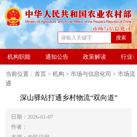
搜索
机构职能
通知公告
政策解读
行业
当前位置：
首页
>
机构
>
市场与信息化司
> 市场流
通
深山驿站打通乡村物流“双向道”
日期：2026-01-07
作者：