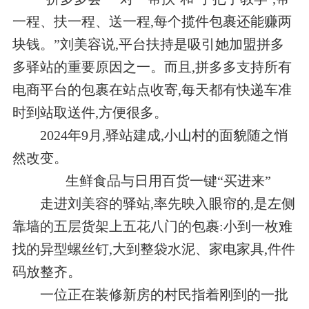
一程、扶一程、送一程,每个揽件包裹还能赚两
块钱。”刘美容说,平台扶持是吸引她加盟拼多
多驿站的重要原因之一。而且,拼多多支持所有
电商平台的包裹在站点收寄,每天都有快递车准
时到站取送件,方便很多。
2024年9月,驿站建成,小山村的面貌随之悄
然改变。
生鲜食品与日用百货一键“买进来”
走进刘美容的驿站,率先映入眼帘的,是左侧
靠墙的五层货架上五花八门的包裹:小到一枚难
找的异型螺丝钉,大到整袋水泥、家电家具,件件
码放整齐。
一位正在装修新房的村民指着刚到的一批