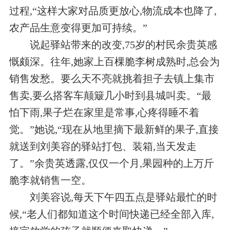
过程,“这样大家对品质更放心,物流成本也降了,
农产品生意变得更加可持续。”
说起驿站带来的改变,75岁的村民余贵英感
慨颇深。往年,她家上百棵脆李树成熟时,总会为
销售发愁。要么天不亮就挑着担子去镇上集市
售卖,要么搭客车颠簸几小时到县城叫卖。“最
怕下雨,果子烂在家里是常事,心疼得睡不着
觉。”她说,“现在从地里摘下最新鲜的果子,直接
就送到刘美容的驿站打包、装箱,当天发走
了。”余贵英透露,仅仅一个月,果园种的上万斤
脆李就销售一空。
刘美容说,每天下午四五点是驿站最忙的时
候,“老人们都知道这个时间快递已经全部入库,