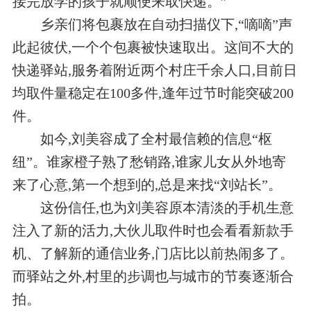
接完放学的孩子就顺便来取快递。”
乡亲们将包裹放在自动扫描仪下,“嘀嘀”声
此起彼伏,一个个包裹被快速取出。这间不大的
快递驿站,服务着附近两个村庄千余人口,目前日
均取件量稳定在100多件,逢年过节时能突破200
件。
如今,刘美容成了全村最信赖的信息“枢
纽”。谁家橙子熟了愁销路,谁家儿女从外地寄
来了心意,第一个想到的,总是来找“刘站长”。
这份信任,也为刘美容原本清淡的手机生意
注入了新的活力,大伙儿取件时也会看看新款手
机、了解新的通信业务,门店比以前热闹多了。
而驿站之外,村里的步调也与城市的节奏逐渐合
拍。