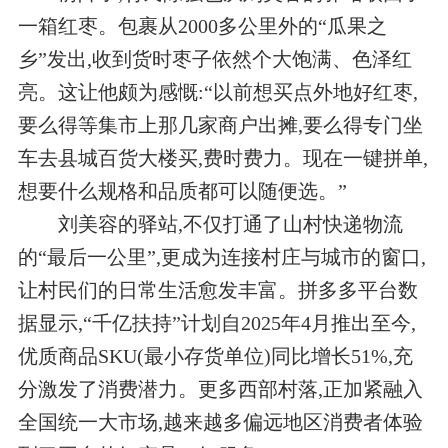
一箱红枣。包裹从2000多公里外的“瓜果之
乡”发出,收到货时枣子依然个大饱满、色泽红
亮。这让他颇为感慨:“以前想买点外地好红枣,
要么得等集市上那几家商户出摊,要么得专门坐
车去县城百货大楼买,费时费力。现在一键拼单,
想要什么规格和品质都可以随便选。”
刘美容的驿站,不仅打通了山村快递物流
的“最后一公里”,更成为连接村庄与城市的窗口,
让村民们的日常生活愈发丰富。拼多多平台数
据显示,“千亿扶持”计划自2025年4月推出至今,
优质商品SKU(最小存货单位)同比增长51%,充
分激发了消费潜力。更多西部村落,正加紧融入
全国统一大市场,越来越多偏远地区消费者体验