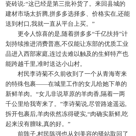
瓷砖说:“这已经是第三批补货了。来回县城的
建材市场太折腾,拼多多选择多、价格实在,还能
送到村口,我就一直从平台上买。”
更令人惊喜的是,随着拼多多“千亿扶持”计
划持续推进消费普惠,不仅能让东部的优质工业
品进入西部家庭,连过去难以触及的生鲜特产也
能跨越千里,准时送达小山村。
村民李诗菊不久前收到了一个从青海寄来
的特殊包裹——在城里工作的女儿给她下单的
新鲜羊肉。“女儿非说草原的羊肉香,隔着一两
千公里给我寄来了。”李诗菊说,尽管路途遥远,
拆开包裹后,羊肉依然冻得硬实,“肉确实新鲜,吃
起来没有膻味,真的好。”
前阵子,村民陈强也从刘美容的驿站取回了