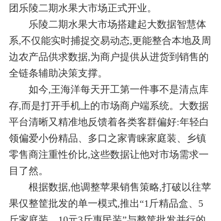
团乐陵二期水果大市场正式开业。
乐陵二期水果大市场搭建起大数据智慧体
系,不仅能实时捕捉交易动态,更能整合本地及周
边农产品供求数据,为商户提供从进货到销售的
全链条辅助决策支撑。
如今,王海洋每天开工第一件事不是清点库
存,而是打开手机上的市场商户端系统。大数据
平台清晰又精准地反馈着各类客群偏好:年轻白
领偏爱小份精品、多口之家青睐家庭装、乡镇
零售商注重性价比,这些数据让他对市场需求一
目了然。
根据数据,他调整苹果销售策略,打破以往苹
果仅整筐批发的单一模式,推出“1斤精品盒、5
斤家庭装、10元3斤惠民装”与整筐批发并行的