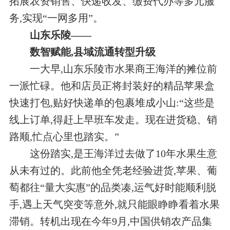
拓展农资销售、快递收发、缴费代办等多元服
务,实现“一网多用”。
山东乐陵——
数智赋能,县域流通转型升级
一大早,山东乐陵市水果商王海洋的摊位前
一派忙碌。他和店员正将封装好的精品苹果盒
快速打包,贴好快递单的包裹堆成小山:“这些是
线上订单,得赶上早班车发走。现在进货稳、销
路顺,忙点心里也踏实。”
这份踏实,是王海洋过去做了10年水果生意
从未有过的。此前他全凭老经验进货,苹果、葡
萄都往“量大实惠”的品类凑,运气好时能顺利脱
手,遇上天气突变等意外,就只能眼睁睁看着水果
滞销。转机出现在今年9月,中国供销农产品集