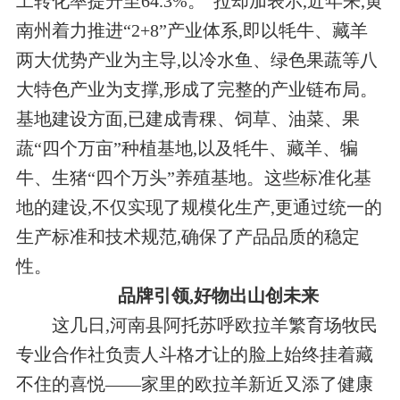
工转化率提升至64.3%。”拉却加表示,近年来,黄
南州着力推进“2+8”产业体系,即以牦牛、藏羊
两大优势产业为主导,以冷水鱼、绿色果蔬等八
大特色产业为支撑,形成了完整的产业链布局。
基地建设方面,已建成青稞、饲草、油菜、果
蔬“四个万亩”种植基地,以及牦牛、藏羊、犏
牛、生猪“四个万头”养殖基地。这些标准化基
地的建设,不仅实现了规模化生产,更通过统一的
生产标准和技术规范,确保了产品品质的稳定
性。
品牌引领,好物出山创未来
这几日,河南县阿托苏呼欧拉羊繁育场牧民
专业合作社负责人斗格才让的脸上始终挂着藏
不住的喜悦——家里的欧拉羊新近又添了健康