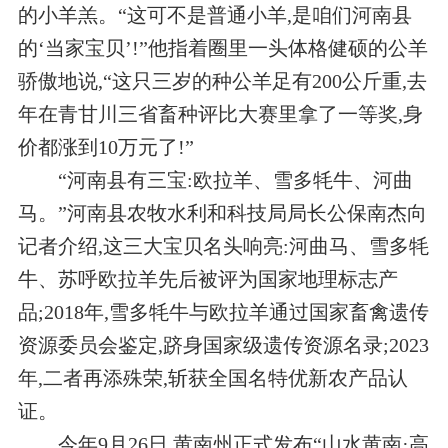
的小羊羔。“这可不是普通小羊,是咱们河南县
的‘当家宝贝’!”他指着圈里一头体格健硕的公羊
骄傲地说,“这只三岁的种公羊足有200公斤重,去
年在青甘川三省畜种评比大赛里拿了一等奖,身
价都涨到10万元了!”
“河南县有三宝:欧拉羊、雪多牦牛、河曲
马。”河南县农牧水利和科技局局长公保南杰向
记者介绍,这三大宝贝名头响亮:河曲马、雪多牦
牛、苏呼欧拉羊先后被评为国家地理标志产
品;2018年,雪多牦牛与欧拉羊通过国家畜禽遗传
资源委员会鉴定,跻身国家级遗传资源名录;2023
年,二者再添殊荣,斩获全国名特优新农产品认
证。
今年9月26日,黄南州正式发布“山水黄南·高