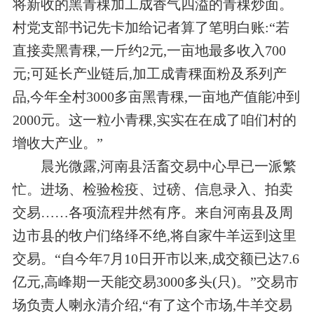
将新收的黑青稞加工成香气四溢的青稞炒面。
村党支部书记先卡加给记者算了笔明白账:“若
直接卖黑青稞,一斤约2元,一亩地最多收入700
元;可延长产业链后,加工成青稞面粉及系列产
品,今年全村3000多亩黑青稞,一亩地产值能冲到
2000元。这一粒小青稞,实实在在成了咱们村的
增收大产业。”
晨光微露,河南县活畜交易中心早已一派繁
忙。进场、检验检疫、过磅、信息录入、拍卖
交易……各项流程井然有序。来自河南县及周
边市县的牧户们络绎不绝,将自家牛羊运到这里
交易。“自今年7月10日开市以来,成交额已达7.6
亿元,高峰期一天能交易3000多头(只)。”交易市
场负责人喇永清介绍,“有了这个市场,牛羊交易