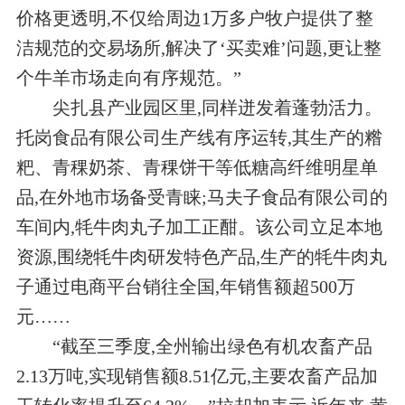
价格更透明,不仅给周边1万多户牧户提供了整
洁规范的交易场所,解决了‘买卖难’问题,更让整
个牛羊市场走向有序规范。”
尖扎县产业园区里,同样迸发着蓬勃活力。
托岗食品有限公司生产线有序运转,其生产的糌
粑、青稞奶茶、青稞饼干等低糖高纤维明星单
品,在外地市场备受青睐;马夫子食品有限公司的
车间内,牦牛肉丸子加工正酣。该公司立足本地
资源,围绕牦牛肉研发特色产品,生产的牦牛肉丸
子通过电商平台销往全国,年销售额超500万
元……
“截至三季度,全州输出绿色有机农畜产品
2.13万吨,实现销售额8.51亿元,主要农畜产品加