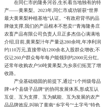
在同仁市的隆务河谷,生长着当地独有的特
产——黄果梨。2023年,同仁市成功斩获“世界
最大黄果梨种植基地”认证。“有政府背书的品
牌做支撑,我们的产品根本不愁卖!”青海隆务庄
农畜产品有限公司负责人旦正多杰信心满满地
介绍,目前,黄果梨汁年产量达280余吨,年净利润
约110万元,直接带动1200余名入股群众增收;不
仅让260户群众每年每户能领到约2000元分红,
还常年收购农户50吨黄果梨,为乡亲们拓宽了增
收路。
产业基础稳固的前提下,通过“1个州级母品
牌+4个县级子品牌”的协同发展体系,形成互认
互促、互为支撑、互为赋能、互为发展的农产
品品牌效应,叫响了黄南“乡字号”“土字号”特色