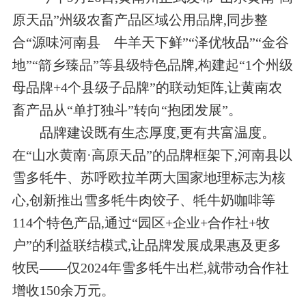
原天品”州级农畜产品区域公用品牌,同步整
合“源味河南县 牛羊天下鲜”“泽优牧品”“金谷
地”“箭乡臻品”等县级特色品牌,构建起“1个州级
母品牌+4个县级子品牌”的联动矩阵,让黄南农
畜产品从“单打独斗”转向“抱团发展”。
品牌建设既有生态厚度,更有共富温度。
在“山水黄南·高原天品”的品牌框架下,河南县以
雪多牦牛、苏呼欧拉羊两大国家地理标志为核
心,创新推出雪多牦牛肉饺子、牦牛奶咖啡等
114个特色产品,通过“园区+企业+合作社+牧
户”的利益联结模式,让品牌发展成果惠及更多
牧民——仅2024年雪多牦牛出栏,就带动合作社
增收150余万元。