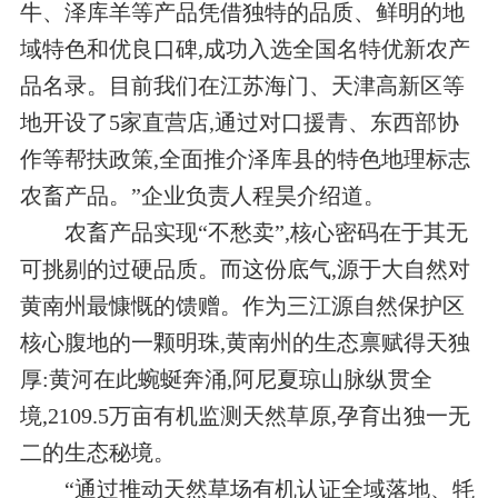
牛、泽库羊等产品凭借独特的品质、鲜明的地
域特色和优良口碑,成功入选全国名特优新农产
品名录。目前我们在江苏海门、天津高新区等
地开设了5家直营店,通过对口援青、东西部协
作等帮扶政策,全面推介泽库县的特色地理标志
农畜产品。”企业负责人程昊介绍道。
农畜产品实现“不愁卖”,核心密码在于其无
可挑剔的过硬品质。而这份底气,源于大自然对
黄南州最慷慨的馈赠。作为三江源自然保护区
核心腹地的一颗明珠,黄南州的生态禀赋得天独
厚:黄河在此蜿蜒奔涌,阿尼夏琼山脉纵贯全
境,2109.5万亩有机监测天然草原,孕育出独一无
二的生态秘境。
“通过推动天然草场有机认证全域落地、牦