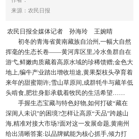
作者：
来源：农民日报
农民日报全媒体记者 孙海玲 王婉晴
初冬的青海省黄南藏族自治州,一幅大自然
挥毫的生态长卷——黄河库区里,冷水鱼群自在
游弋,鲜嫩肉质藏着高原水域的珍稀馈赠;金色大
地上,犏牛产业踏出增收坦途,黄果梨枝头孕育着
来年的甜蜜期许;雪山草原间,成群牦牛与藏羊低
头啃食,肥壮身影承载着牧民的生活希望……
手握生态宝藏与特色好物,如何打破“藏在
深闺人未识”的困境?怎样让高原“天品”跨越山
海,精准对接大市场?面对这一发展命题,黄南州
给出清晰答案:以品牌赋能为核心抓手,倾力打