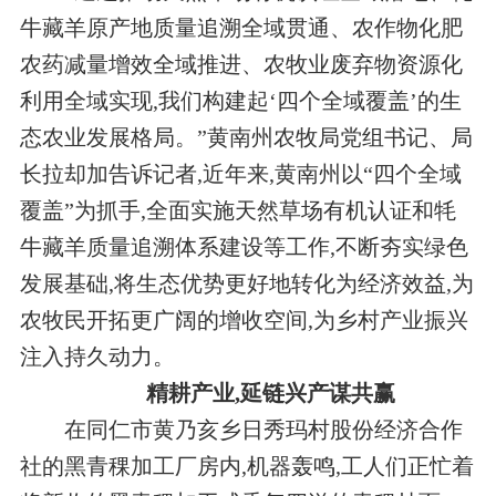
牛藏羊原产地质量追溯全域贯通、农作物化肥
农药减量增效全域推进、农牧业废弃物资源化
利用全域实现,我们构建起‘四个全域覆盖’的生
态农业发展格局。”黄南州农牧局党组书记、局
长拉却加告诉记者,近年来,黄南州以“四个全域
覆盖”为抓手,全面实施天然草场有机认证和牦
牛藏羊质量追溯体系建设等工作,不断夯实绿色
发展基础,将生态优势更好地转化为经济效益,为
农牧民开拓更广阔的增收空间,为乡村产业振兴
注入持久动力。
精耕产业,延链兴产谋共赢
在同仁市黄乃亥乡日秀玛村股份经济合作
社的黑青稞加工厂房内,机器轰鸣,工人们正忙着