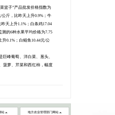
菜篮子
”
产品批发价格指数为
元/公斤，比昨天上升0.9%；牛
比昨天上升1.1%；白条鸡17.04
测的6种水果平均价格为7.75
升0.1%；白鲢鱼10.44元/公
的是巨峰葡萄、洋白菜、葱头、
、莴笋、菠萝、芹菜和西红柿，幅度
网站
地方农业管理部门网站