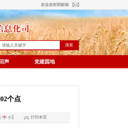
农业农村部邮箱
搜索
回声
党建园地
02个点
大
中
小
】
打印本页