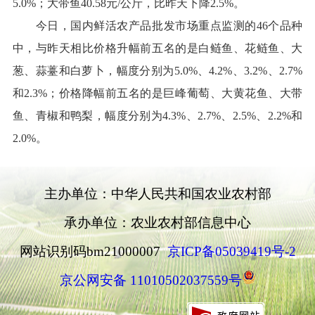
5.0%；大带鱼40.58元/公斤，比昨天下降2.5%。
今日，国内鲜活农产品批发市场重点监测的
46个品种
中，与昨天相比价格升幅前五名的是白鲢鱼、花鲢鱼、大
葱、
蒜薹
和白萝卜，幅度分别为
5.0%、4.2%、3.2%、2.7%
和2.3%；价格降幅前五名的是巨峰葡萄、大黄花鱼、大带
鱼、青椒和鸭梨，幅度分别为4.3%、2.7%、2.5%、2.2%和
2.0%。
主办单位：中华人民共和国农业农村部
承办单位：农业农村部信息中心
网站识别码bm21000007
京ICP备05039419号-2
京公网安备 11010502037559号