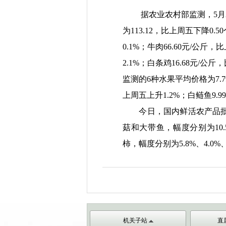
据农业农村部监测，5月2
为113.12，比上周五下降0
0.1%；牛肉66.6
0
元/公斤，比上
2.1%；白条鸡16.68元/公
监测的6种水果平均价格为7.79
上周五上升1.2%；白鲢鱼9.9
今日，国内鲜活农产品
菇和大带鱼，幅度分别为10.
柿，幅度分别为5.8%、4.0%、3
机关子站
直