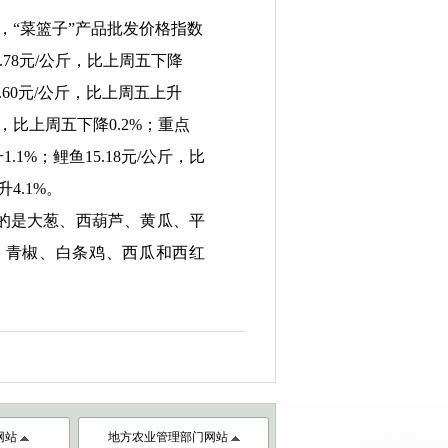
个点，“菜篮子”产品批发价格指数
4.78元/公斤，比上周五下降
6
0
元/公斤，比上周五上升
斤，比上周五
下降0.2
%；重点
.1%；鲤鱼15.18元/公斤，比
4.1%。
的是大葱、西葫芦、黄瓜、平
鲢鱼、青椒、白条鸡、西瓜和西红
网站
地方农业管理部门网站