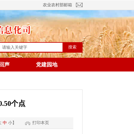
农业农村部邮箱
搜索
回声
党建园地
.50个点
大
中
小
】
打印本页