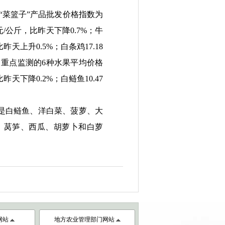
“
菜篮子
”
产品批发价格指数为
8元/公斤，比昨天下降0.7%；牛
比昨天上升0.5%；白条鸡17.18
%；重点监测的6种水果平均价格
比昨天下降0.2%；白鲢鱼10.47
的是白鲢鱼、洋白菜、菠萝、大
花鱼、莴笋、西瓜、胡萝卜和白萝
网站
地方农业管理部门网站