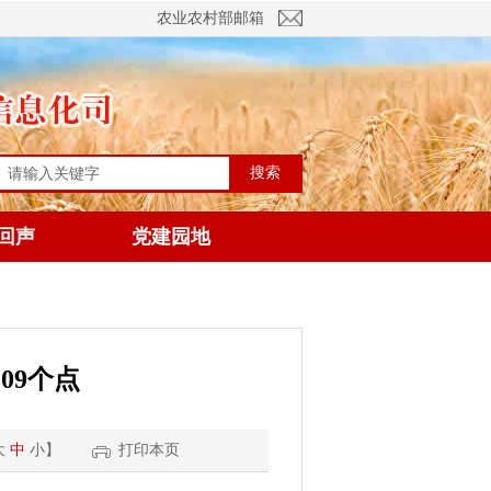
农业农村部邮箱
搜索
回声
党建园地
09个点
大
中
小
】
打印本页