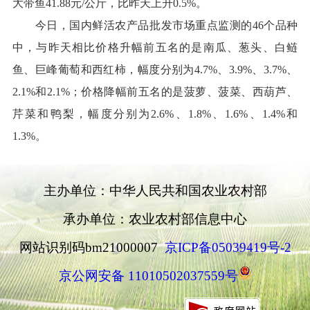
大带鱼41.88元/公斤，比昨天上升0.5%。
今日，国内鲜活农产品批发市场重点监测的
46个品种
中，与昨天相比价格升幅前五名的是南瓜、葱头、白鲢
鱼、巨峰葡萄和西红柿，幅度分别为4.7%、3.9%、3.7%、
2.1%和2.1%；价格降幅前五名的是菠萝、菠菜、西葫芦、
芹菜和鸭梨，幅度分别为2.6%、1.8%、1.6%、1.4%和
1.3%。
主办单位：中华人民共和国农业农村部
承办单位：农业农村部信息中心
网站识别码bm21000007
京ICP备05039419号-2
京公网安备 11010502037559号