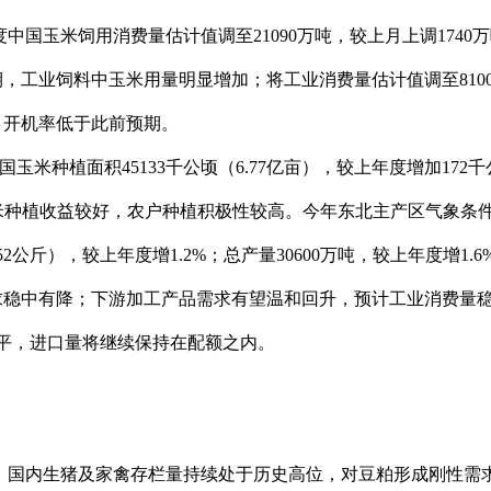
6年度中国玉米饲用消费量估计值调至21090万吨，较上月上调174
，工业饲料中玉米用量明显增加；将工业消费量估计值调至8100
、开机率低于此前预期。
中国玉米种植面积45133千公顷（6.77亿亩），较上年度增加172
玉米种植收益较好，农户种植积极性较高。今年东北主产区气象条
52公斤），较上年度增1.2%；总产量30600万吨，较上年度增1
求稳中有降；下游加工产品需求有望温和回升，预计工业消费量
本持平，进口量将继续保持在配额之内。
，国内生猪及家禽存栏量持续处于历史高位，对豆粕形成刚性需