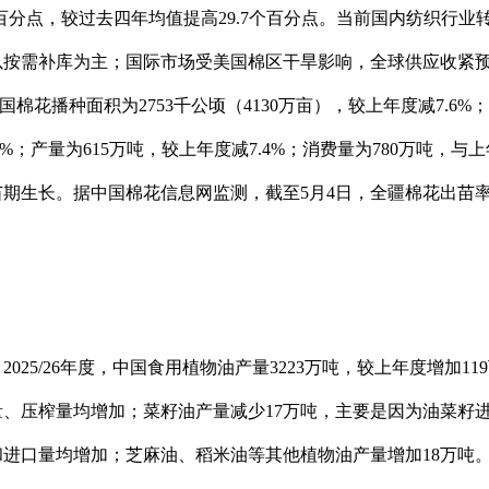
.6个百分点，较过去四年均值提高29.7个百分点。当前国内纺织行
以按需补库为主；国际市场受美国棉区干旱影响，全球供应收紧
中国棉花播种面积为2753千公顷（4130万亩），较上年度减7.6%
.3%；产量为615万吨，较上年度减7.4%；消费量为780万吨，
生长。据中国棉花信息网监测，截至5月4日，全疆棉花出苗率89
2025/26年度，中国食用植物油产量3223万吨，较上年度增加1
、压榨量均增加；菜籽油产量减少17万吨，主要是因为油菜籽
和进口量均增加；芝麻油、稻米油等其他植物油产量增加18万吨