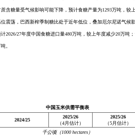
蔗含糖量受气候影响可能下降，预计食糖产量为1293万吨，较上
高位震荡，巴西新榨季制糖比处于近年低位，叠加厄尔尼诺气候
2026/27年度中国食糖进口量480万吨，较上年度减少20万
万吨。
中国玉米供需平衡表
2025/26
2025/26
2024/25
（
4
月估计）
（
5
月估计）
千公顷（
1000 hectares
）