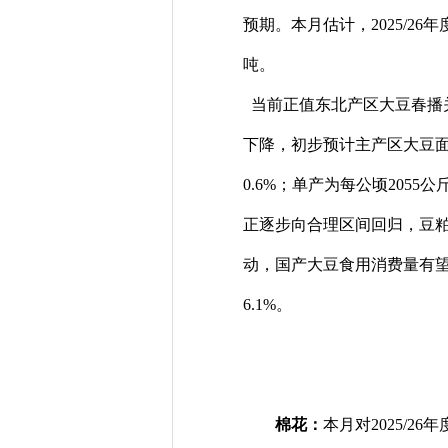
预期。本月估计，
2025/26
年
吨。
当前正值东北产区大豆春播
下降，初步预计主产区大豆面积
0.6%；单产为每公顷205
正逐步向合理区间回归，豆粕
动，国产大豆食用消费量有望稳
6.1%。
棉花：
本月对2025/