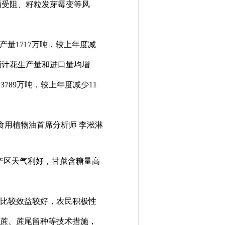
晒受阻、籽粒发芽霉变等风
。
产量1717万吨，较上年度减
，预计花生产量和进口量均增
789万吨，较上年度减少11
食用植物油首席分析师 李淞淋
等主产区天气利好，甘蔗含糖量高
种植比较效益较好，农民积极性
糖料蔗、蔗尾留种等技术措施，