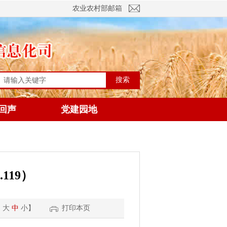
农业农村部邮箱
搜索
回声
党建园地
119）
：
大
中
小
】
打印本页