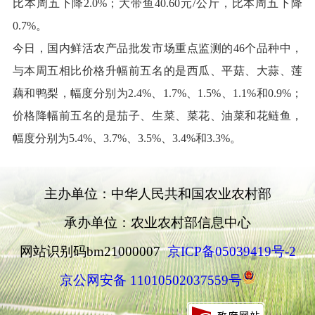
比本周五下降2.0%；大带鱼40.6
0
元
/公斤，比本周五下降
0.7%。
今日，国内鲜活农产品批发市场重点监测的
46个品种中，
与本周五相比价格升幅前五名的是西瓜、平菇、大蒜、莲
藕和鸭梨，幅度分别为2.4%、1.7%、1.5%、1.1%和0.9%；
价格降幅前五名的是茄子、生菜、菜花、油菜和花鲢鱼，
幅度分别为5.4%、3.7%、3.5%、3.4%和3.3%。
主办单位：中华人民共和国农业农村部
承办单位：农业农村部信息中心
网站识别码bm21000007
京ICP备05039419号-2
京公网安备 11010502037559号