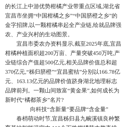
的长江上中游优势柑橘产业带重点区域,湖北省
宜昌市坐拥“中国柑橘之乡”“中国脐橙之乡”的
金字招牌,以一颗柑橘串起全产业链,绘就品牌强
农、产业兴村的生动图景。
宜昌市委农办资料显示,截至2025年底,宜昌
柑橘种植面积超200万亩、产量突破450万吨,产
业链综合产值超500亿元,相关品牌价值总和超
370亿元,“秭归脐橙”“宜昌蜜桔”分别以166.78亿
元、163.13亿元的品牌价值跻身湖北地理标志
品牌前列。一颗山间致富“黄金果”,如何成长为
新时代“橘都茶乡”名片?
向科技“含新量”要品牌“含金量”
春梢萌动时节,宜昌秭归县九畹溪镇良种繁