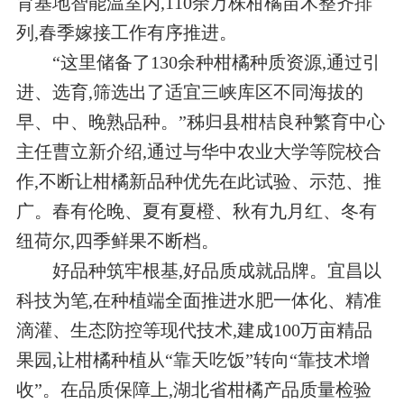
育基地智能温室内,110余万株柑橘苗木整齐排
列,春季嫁接工作有序推进。
“这里储备了130余种柑橘种质资源,通过引
进、选育,筛选出了适宜三峡库区不同海拔的
早、中、晚熟品种。”秭归县柑桔良种繁育中心
主任曹立新介绍,通过与华中农业大学等院校合
作,不断让柑橘新品种优先在此试验、示范、推
广。春有伦晚、夏有夏橙、秋有九月红、冬有
纽荷尔,四季鲜果不断档。
好品种筑牢根基,好品质成就品牌。宜昌以
科技为笔,在种植端全面推进水肥一体化、精准
滴灌、生态防控等现代技术,建成100万亩精品
果园,让柑橘种植从“靠天吃饭”转向“靠技术增
收”。在品质保障上,湖北省柑橘产品质量检验