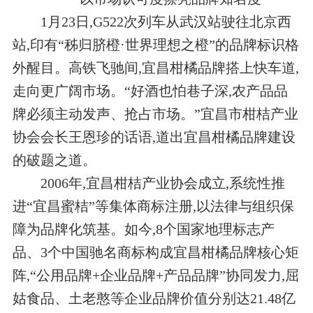
1月23日,G522次列车从武汉站驶往北京西
站,印有“秭归脐橙·世界理想之橙”的品牌标识格
外醒目。高铁飞驰间,宜昌柑橘品牌搭上快车道,
走向更广阔市场。“好酒也怕巷子深,农产品品
牌必须主动发声、抢占市场。”宜昌市柑桔产业
协会会长王恩珍的话语,道出宜昌柑橘品牌建设
的破题之道。
2006年,宜昌柑桔产业协会成立,系统性推
进“宜昌蜜桔”等集体商标注册,以法律与组织保
障为品牌化筑基。如今,8个国家地理标志产
品、3个中国驰名商标构成宜昌柑橘品牌核心矩
阵,“公用品牌+企业品牌+产品品牌”协同发力,屈
姑食品、土老憨等企业品牌价值分别达21.48亿