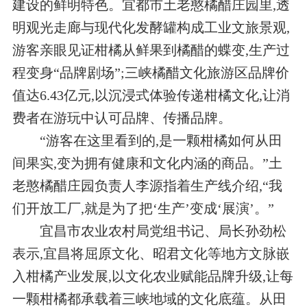
建设的鲜明特色。宜都市土老憨橘醋庄园里,透
明观光走廊与现代化发酵罐构成工业文旅景观,
游客亲眼见证柑橘从鲜果到橘醋的蝶变,生产过
程变身“品牌剧场”;三峡橘醋文化旅游区品牌价
值达6.43亿元,以沉浸式体验传递柑橘文化,让消
费者在游玩中认可品牌、传播品牌。
“游客在这里看到的,是一颗柑橘如何从田
间果实,变为拥有健康和文化内涵的商品。”土
老憨橘醋庄园负责人李源指着生产线介绍,“我
们开放工厂,就是为了把‘生产’变成‘展演’。”
宜昌市农业农村局党组书记、局长孙劲松
表示,宜昌将屈原文化、昭君文化等地方文脉嵌
入柑橘产业发展,以文化农业赋能品牌升级,让每
一颗柑橘都承载着三峡地域的文化底蕴。从田