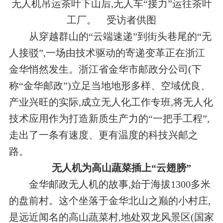
无人机吊运茶叶下山后,无人车“接力”运往茶叶
工厂。 受访者供图
从穿越群山的“云端速递”到街头巷尾的“无
人接驳”,一场由技术驱动的寄递变革正在浙江
金华悄然发生。浙江省金华市邮政分公司(下
称“金华邮政”)立足当地地形多样、空域优良、
产业兴旺的实际,成立无人化工作专班,将无人化
技术应用作为打造新质生产力的“一把手工程”,
走出了一条有速度、更有温度的科技兴邮之
路。
无人机为高山蔬菜插上“云翅膀”
金华邮政无人机的故事,始于海拔1300多米
的盘前村。这个坐落于金华北山之巅的小村庄,
是远近闻名的高山蔬菜村,地处双龙风景区(国家