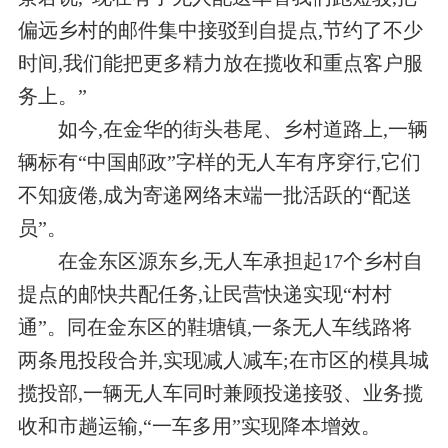
偏远乡村的邮件集中接驳到自提点,节约了不少
时间,我们能把更多精力放在揽收和重点客户服
务上。”
如今,在金华的街头巷尾、乡村道路上,一辆
辆标有“中国邮政”字样的无人车有序穿行,它们
不知疲倦,成为寄递网络末端一批活跃的“配送
员”。
在金东区源东乡,无人车承担起17个乡村自
提点的邮快共配任务,让民营快递实现“村村
通”。同在金东区的鞋塘镇,一条无人车线路将
两条甩投段合并,实现减人减车;在市区的模具城
揽投部,一辆无人车同时兼顾投递接驳、业务揽
收和市趟运输,“一车多用”实现降本增效。