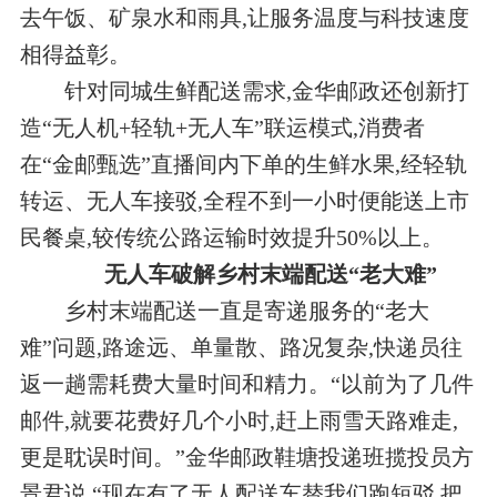
去午饭、矿泉水和雨具,让服务温度与科技速度
相得益彰。
针对同城生鲜配送需求,金华邮政还创新打
造“无人机+轻轨+无人车”联运模式,消费者
在“金邮甄选”直播间内下单的生鲜水果,经轻轨
转运、无人车接驳,全程不到一小时便能送上市
民餐桌,较传统公路运输时效提升50%以上。
无人车破解乡村末端配送“老大难”
乡村末端配送一直是寄递服务的“老大
难”问题,路途远、单量散、路况复杂,快递员往
返一趟需耗费大量时间和精力。“以前为了几件
邮件,就要花费好几个小时,赶上雨雪天路难走,
更是耽误时间。”金华邮政鞋塘投递班揽投员方
景君说,“现在有了无人配送车替我们跑短驳,把