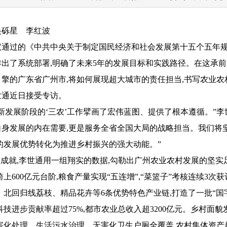
吴砾星 李红波
过的《中共中央关于制定国民经济和社会发展第十五个五年规
出了系统部署,明确了未来5年的发展目标和实践路径。在这承前
擎的广东省广州市,将如何展现超大城市的责任担当,书写农业农
世通近日接受专访。
展阶段的‘三农’工作擘画了宏伟蓝图、提供了根本遵循。”李世
身发展的内在需要,更是服务全省全国大局的战略担当。我们将
的发展优势转化为推进乡村振兴的强大动能。”
成就,李世通用一组翔实的数据,勾勒出广州农业农村发展的坚实
上600亿元台阶,粮食产量实现“五连增”,“菜篮子”考核连续3
、北回归线荔枝、精品花卉等6条优势特色产业链,打造了一批“国
技进步贡献率超过75%,都市农业总收入超3200亿元。乡村面
害化处理、生活污水治理、无害化卫生户厕全覆盖,农村集体资产超3