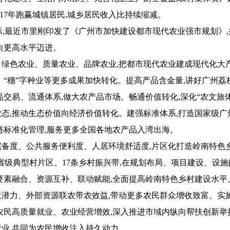
续17年跑赢城镇居民,城乡居民收入比持续缩减。
,最近市里刚印发了《广州市加快建设都市现代农业强市规划》
向更高水平迈进。
色农业、质量农业、品牌农业,把都市现代农业建成现代化大产
、“穗”字种业等更多成果加快转化。提高产品含金量,讲好广州
品交易、流通体系,做大农产品市场。畅通价值转化,深化“农文旅体
态,推动生态价值向经济价值转化。建强标准体系,打造国家级广州
链标准化管理,服务更多全国各地农产品入湾出海。
度、公共服务便利度、人居环境舒适度,片区化打造岭南特色乡村
个省级典型村片区、17条乡村振兴带,在规划布局、项目建设、设
要素融合、资源互补、联动赋能,全面提高岭南特色乡村建设水平
力、外部资源联农带农效益,带动更多农民群众增收致富。实施新
农民高质量就业、农业经营增效,深入推进市域内纵向帮扶创新举措
业,共同为农民增收注入持久动力。