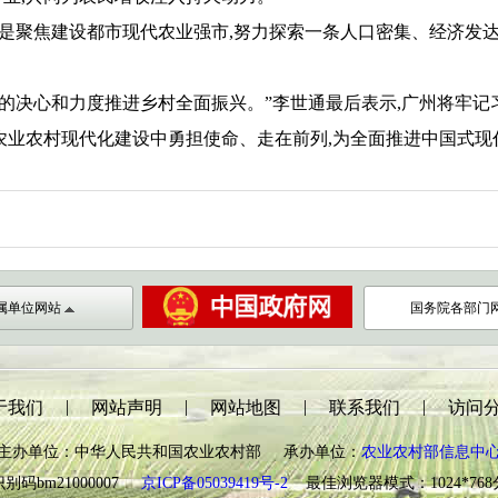
是聚焦建设都市现代农业强市,努力探索一条人口密集、经济发
决心和力度推进乡村全面振兴。”李世通最后表示,广州将牢记
农业农村现代化建设中勇担使命、走在前列,为全面推进中国式现
属单位网站
国务院各部门
|
|
|
|
于我们
网站声明
网站地图
联系我们
访问
主办单位：中华人民共和国农业农村部 承办单位：
农业农村部信息中
别码bm21000007
京ICP备05039419号-2
最佳浏览器模式：1024*76