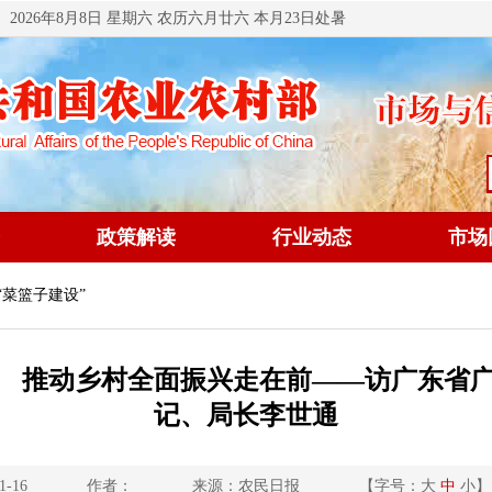
2026年8月8日 星期六 农历六月廿六 本月23日处暑
政策解读
行业动态
市场
 “菜篮子建设”
 推动乡村全面振兴走在前——访广东省
记、局长李世通
1-16
作者：
来源：农民日报
【字号：
大
中
小
】